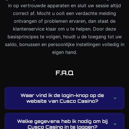
in op vertrouwde apparaten en sluit uw sessie altijd
correct af. Mocht u ooit een verdachte melding
ontvangen of problemen ervaren, dan staat de
klantenservice klaar om u te helpen. Door deze
basisprincipes te volgen, houdt u de toegang tot uw
saldo, bonussen en persoonlijke instellingen volledig in
eigen hand.
F.A.Q
Waar vind ik de login-knop op de
website van Cusco Casino?
Op desktop staat de login-knop meestal
rechtsboven in het scherm, terwijl u op mobiel
Welke gegevens heb ik nodig om bij
dezelfde functie terugvindt in het hoofdmenu of
Cusco Casino in te loggen?