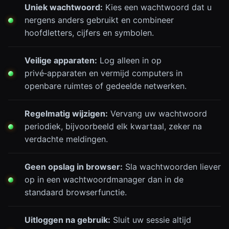
Uniek wachtwoord:
Kies een wachtwoord dat u
nergens anders gebruikt en combineer
hoofdletters, cijfers en symbolen.
Veilige apparaten:
Log alleen in op
privé‑apparaten en vermijd computers in
openbare ruimtes of gedeelde netwerken.
Regelmatig wijzigen:
Vervang uw wachtwoord
periodiek, bijvoorbeeld elk kwartaal, zeker na
verdachte meldingen.
Geen opslag in browser:
Sla wachtwoorden liever
op in een wachtwoordmanager dan in de
standaard browserfunctie.
Uitloggen na gebruik:
Sluit uw sessie altijd