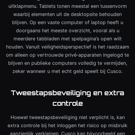
uitklapmenu. Tablets tonen meestal een tussenvorm
waarbij elementen uit de desktopsite behouden
blijven. Op een vaste computer of laptop heeft u
doorgaans het meeste overzicht, vooral als u
meerdere tabbladen met spelpagina’s open wilt
houden. Vanuit veiligheidsperspectief is het raadzaam
om alleen op vertrouwde privé‑apparaten ingelogd te
blijven en publieke computers volledig te vermijden,
zeker wanneer u met echt geld speelt bij Cusco.
Tweestapsbeveiliging en extra
controle
Hoewel tweestapsbeveiliging niet verplicht is, kan
extra controle bij het inloggen het risico op misbruik
aanzienlijk verkleinen. Cusco kan bijvoorbeeld een