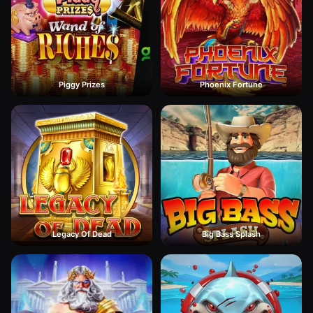
Piggy Prizes
Phoenix Fortune
Legacy Of Dead
Big Bass Splash