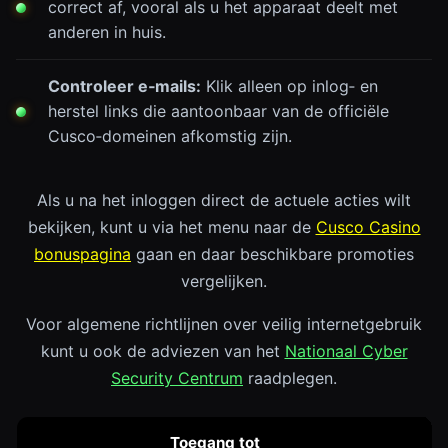
correct af, vooral als u het apparaat deelt met
anderen in huis.
Controleer e‑mails:
Klik alleen op inlog‑ en
herstel links die aantoonbaar van de officiële
Cusco‑domeinen afkomstig zijn.
Als u na het inloggen direct de actuele acties wilt
bekijken, kunt u via het menu naar de
Cusco Casino
bonuspagina
gaan en daar beschikbare promoties
vergelijken.
Voor algemene richtlijnen over veilig internetgebruik
kunt u ook de adviezen van het
Nationaal Cyber
Security Centrum
raadplegen.
Toegang tot