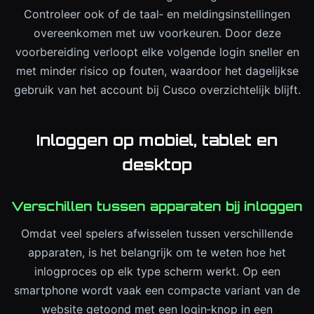
Controleer ook of de taal‑ en meldingsinstellingen
overeenkomen met uw voorkeuren. Door deze
voorbereiding verloopt elke volgende login sneller en
met minder risico op fouten, waardoor het dagelijkse
gebruik van het account bij Cusco overzichtelijk blijft.
Inloggen op mobiel, tablet en
desktop
Verschillen tussen apparaten bij inloggen
Omdat veel spelers afwisselen tussen verschillende
apparaten, is het belangrijk om te weten hoe het
inlogproces op elk type scherm werkt. Op een
smartphone wordt vaak een compacte variant van de
website getoond met een login‑knop in een