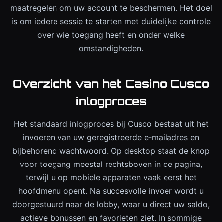
maatregelen om uw account te beschermen. Het doel
is om iedere sessie te starten met duidelijke controle
over wie toegang heeft en onder welke
omstandigheden.
Overzicht van het Casino Cusco
inlogproces
Het standaard inlogproces bij Cusco bestaat uit het
invoeren van uw geregistreerde e‑mailadres en
bijbehorend wachtwoord. Op desktop staat de knop
voor toegang meestal rechtsboven in de pagina,
terwijl u op mobiele apparaten vaak eerst het
hoofdmenu opent. Na succesvolle invoer wordt u
doorgestuurd naar de lobby, waar u direct uw saldo,
actieve bonussen en favorieten ziet. In sommige