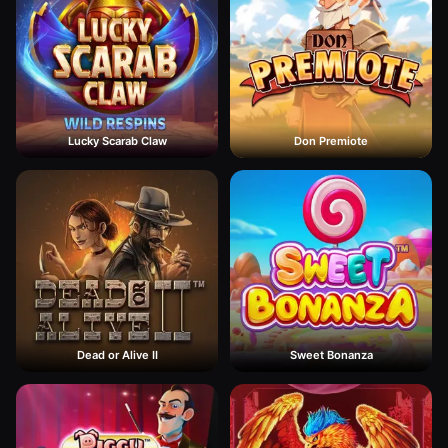
Lucky Scarab Claw
Don Premiote
Dead or Alive II
Sweet Bonanza