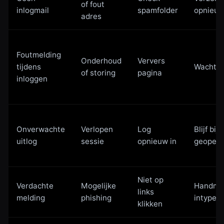
of fout
inlogmail
spamfolder
opnieu
adres
Foutmelding
Onderhoud
Ververs
tijdens
Wacht 3
of storing
pagina
inloggen
Onverwachte
Verlopen
Log
Blijf bij
uitlog
sessie
opnieuw in
geopend
Niet op
Verdachte
Mogelijke
Handmat
links
melding
phishing
intypen
klikken